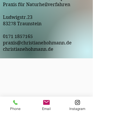
Praxis für Naturheilverfahren
Ludwigstr.23
83278 Traunstein
0171 1857165
praxis@christianehohmann.de
christianehohmann.de
Phone
Email
Instagram