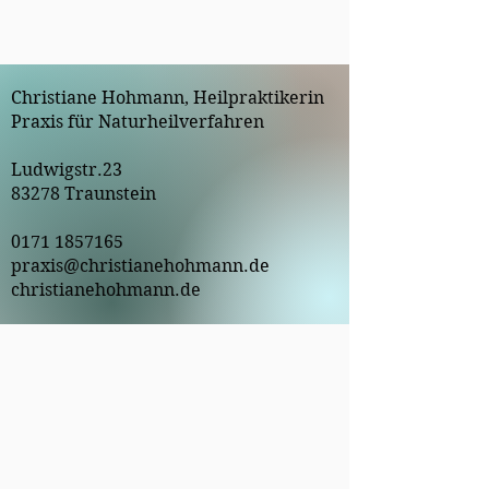
Christiane Hohmann, Heilpraktikerin
Praxis für Naturheilverfahren
Ludwigstr.23
83278 Traunstein
0171 1857165
praxis@christianehohmann.de
christianehohmann.de