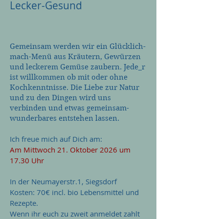
Lecker-Gesund
Gemeinsam werden wir ein Glücklich-
mach-Menü aus Kräutern, Gewürzen
und leckerem Gemüse zaubern. Jede_r
ist willkommen ob mit oder ohne
Kochkenntnisse. Die Liebe zur Natur
und zu den Dingen wird uns
verbinden und etwas gemeinsam-
wunderbares entstehen lassen.
Ich freue mich auf Dich am:
Am Mittwoch 21. Oktober 2026 um
17.30 Uhr
In der Neumayerstr.1, Siegsdorf
Kosten: 70€ incl. bio Lebensmittel und
Rezepte.
Wenn ihr euch zu zweit anmeldet zahlt