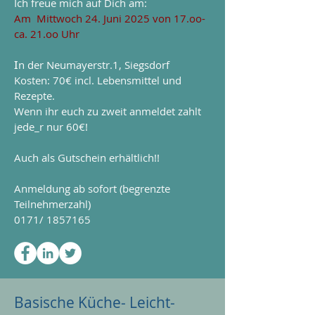
Ich freue mich auf Dich am:
Am Mittwoch 24. Juni 2025 von 17.oo-
ca. 21.oo Uhr
n der Neumayerstr.1, Siegsdorf
​I
Kosten: 70€ incl. Lebensmittel und
Rezepte.
Wenn ihr euch zu zweit anmeldet zahlt
jede_r nur 60€!
Auch als Gutschein erhältlich!!
Anmeldung ab sofort (begrenzte
Teilnehmerzahl)
0171/
1857165
Basische Küche- Leicht-