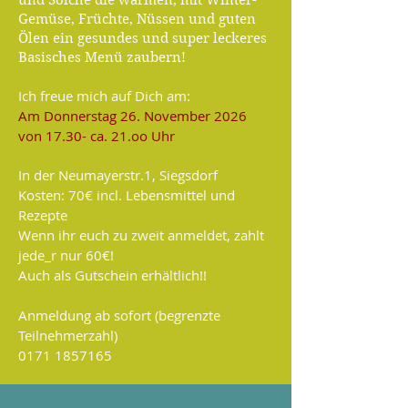
und Solche die wärmen, mit Winter-
Gemüse, Früchte, Nüssen und guten
Ölen ein gesundes und super leckeres
Basisches Menü zaubern!
Ich freue mich auf Dich am:
Am Donnerstag 26. November 2026
von 17.30- ca. 21.oo Uhr
In der Neumayerstr.1, Siegsdorf
Kosten: 70€ incl. Lebensmittel und
Rezepte
Wenn ihr euch zu zweit anmeldet, zahlt
jede_r nur 60€!
Auch als Gutschein erhältlich!!
Anmeldung ab sofort (begrenzte
Teilnehmerzahl)
0171 1857165