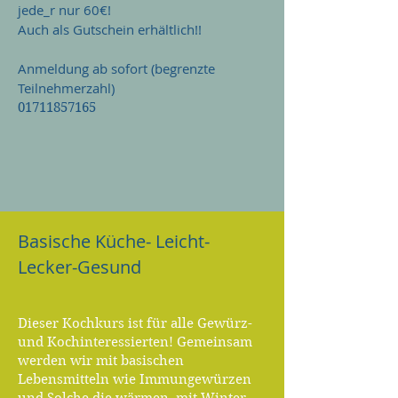
jede_r nur 60€!
Auch als Gutschein erhältlich!!
Anmeldung ab sofort (begrenzte
Teilnehmerzahl)
01711857165
Basische Küche- Leicht-
Lecker-Gesund
Dieser Kochkurs ist für alle Gewürz-
und Kochinteressierten!
Gemeinsam
werden wir mit basischen
Lebensmitteln wie Immungewürzen