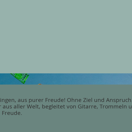
ngen, aus purer Freude! Ohne Ziel und Anspruch. 
 aus aller Welt, begleitet von Gitarre, Trommeln 
 Freude.