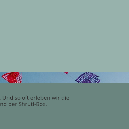
Und so oft erleben wir die
und der Shruti-Box.