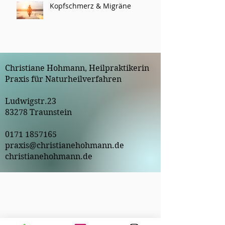
Kopfschmerz & Migräne
Christiane Hohmann, Heilpraktikerin
Praxis für Naturheilverfahren
Ludwigstr.23
83278 Traunstein
0171 1857165
praxis@christianehohmann.de
christianehohmann.de