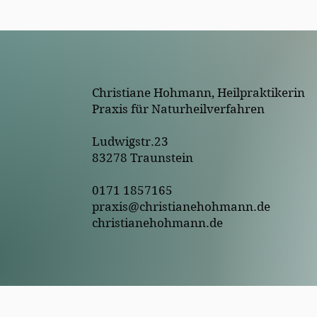
Christiane Hohmann, Heilpraktikerin
Praxis für Naturheilverfahren
Ludwigstr.23
83278 Traunstein
0171 1857165
praxis@christianehohmann.de
christianehohmann.de