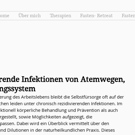
ome
Über mich
Therapien
Fasten- Retreat
Fasten
erende Infektionen von Atemwegen,
ngssystem
rung des Arbeitslebens bleibt die Selbstfürsorge oft auf der 
n leiden unter chronisch rezidivierenden Infektionen. Im 
tionell körperliche Behandlung und Prävention als auch 
rgestellt, sowie Möglichkeiten aufgezeigt, die 
passen. Dabei wird ein Überblick vermittelt über den 
nd Dilutionen in der naturheilkundlichen Praxis. Dieses 