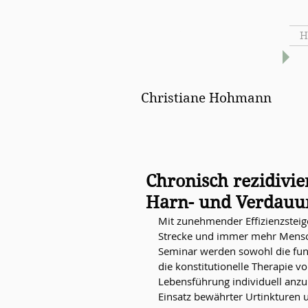
Praxis für
H
Naturheilverfahren
Christiane Hohmann
Chronisch rezidivi
Harn- und Verdauu
Mit zunehmender Effizienzsteige
Strecke und immer mehr Mensche
Seminar werden sowohl die funk
die konstitutionelle Therapie vo
Lebensführung individuell anzu
Einsatz bewährter Urtinkturen u