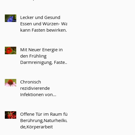
Lecker und Gesund
Essen und Würzen- Was
kann Fasten bewirken
und heilen? LEIDER
ABGESAGT!
Mit Neuer Energie in
den Frühling
Darmreinigung, Fasten,
Entschlacken,
Darmaufbau
Chronisch
rezidivierende
Infektionen von
Atemwegen, Harn- und
Verdauungssystem
Offene Tür im Raum für
Berührung,Naturheilkun
de,Körperarbeit